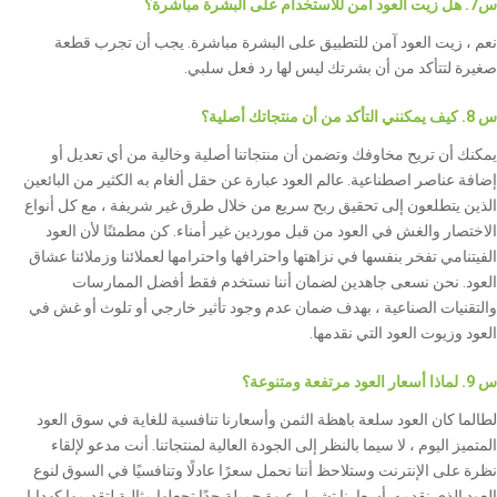
س7. هل زيت العود آمن للاستخدام على البشرة مباشرة؟
نعم ، زيت العود آمن للتطبيق على البشرة مباشرة. يجب أن تجرب قطعة
صغيرة لتتأكد من أن بشرتك ليس لها رد فعل سلبي.
س 8. كيف يمكنني التأكد من أن منتجاتك أصلية؟
يمكنك أن تريح مخاوفك وتضمن أن منتجاتنا أصلية وخالية من أي تعديل أو
إضافة عناصر اصطناعية. عالم العود عبارة عن حقل ألغام به الكثير من البائعين
الذين يتطلعون إلى تحقيق ربح سريع من خلال طرق غير شريفة ، مع كل أنواع
الاختصار والغش في العود من قبل موردين غير أمناء. كن مطمئنًا لأن العود
الفيتنامي تفخر بنفسها في نزاهتها واحترافها واحترامها لعملائنا وزملائنا عشاق
العود. نحن نسعى جاهدين لضمان أننا نستخدم فقط أفضل الممارسات
والتقنيات الصناعية ، بهدف ضمان عدم وجود تأثير خارجي أو تلوث أو غش في
العود وزيوت العود التي نقدمها.
س 9. لماذا أسعار العود مرتفعة ومتنوعة؟
لطالما كان العود سلعة باهظة الثمن وأسعارنا تنافسية للغاية في سوق العود
المتميز اليوم ، لا سيما بالنظر إلى الجودة العالية لمنتجاتنا. أنت مدعو لإلقاء
نظرة على الإنترنت وستلاحظ أننا نحمل سعرًا عادلًا وتنافسيًا في السوق لنوع
العود الذي نقدمه. أسعارنا تشمل عبوة جميلة جدًا تجعلها مثالية لتقديمها كهدايا.