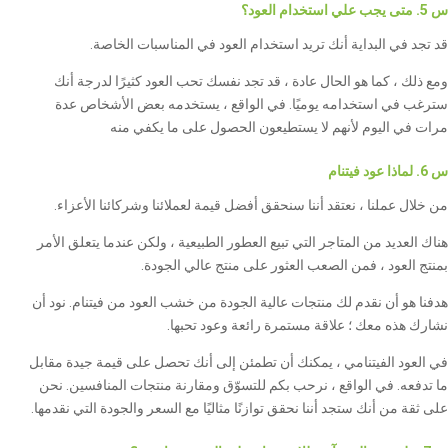
س 5. متى يجب علي استخدام العود؟
قد تجد في البداية أنك تريد استخدام العود في المناسبات الخاصة.
ومع ذلك ، كما هو الحال عادة ، قد تجد نفسك تحب العود كثيرًا لدرجة أنك
سترغب في استخدامه يوميًا. في الواقع ، يستخدمه بعض الأشخاص عدة
مرات في اليوم لأنهم لا يستطيعون الحصول على ما يكفي منه
س 6. لماذا عود فيتنام
من خلال عملنا ، نعتقد أننا سنحقق أفضل قيمة لعملائنا وشركائنا الأعزاء.
هناك العديد من المتاجر التي تبيع العطور الطبيعية ، ولكن عندما يتعلق الأمر
بمنتج العود ، فمن الصعب العثور على منتج عالي الجودة.
هدفنا هو أن نقدم لك منتجات عالية الجودة من خشب العود من فيتنام. نود أن
نشارك هذه معك ؛ علاقة مستمرة رائعة وعود تحبها.
في العود الفيتنامي ، يمكنك أن تطمئن إلى أنك تحصل على قيمة جيدة مقابل
ما تدفعه. في الواقع ، نرحب بكم للتسوّق ومقارنة منتجات المنافسين. نحن
على ثقة من أنك ستجد أننا نحقق توازنًا مثاليًا مع السعر والجودة التي نقدمها.