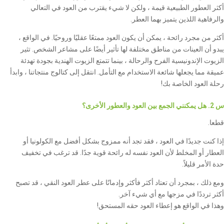
أكثر العطور الطبيعية قيمة ، ولكن لا شيء يقترب من العود في التعالي
والرفاهية اللذين يتميز بهما العطر.
أكثر من مجرد رائحة ، يمكن أن يكون العود ممتعًا عقليًا وروحيًا. في الواقع ،
يبدو أن العينات من مناطق مختلفة لها تأثير أيضًا على مشاعر الشخص. تثير
الزيوت الإندونيسية الفرح والرحالة ، بينما تتمتع الزيوت الهندية بجودة تهدئة
عميقة مما يجعلها شائعة الاستخدام مع التأمل. انتقل إلى كتالوج منتجاتنا ، وابدأ
رحلة العود الخاصة بك!
س 2. هل يمكنني الجمع بين العود والعطور الأخرى؟
قطعا.
إذا كنت جديدًا في العود ، فقد تجد أنه ممزوج بشكل أفضل مع الكولونيا أو
العطار أو المخلط لأن العود نفسه له رائحة قوية جدًا. قد ترغب في تخفيف
حدة الأمر قليلاً.
ومع ذلك ، بمجرد أن تعتاد أكثر فأكثر وإدمانًا على عطر العود النقي ، قد تصبح
أكثر ترددًا في مزجها مع أي شيء آخر.
وهذا في الواقع هو إعطاء العود حقه المستحق!