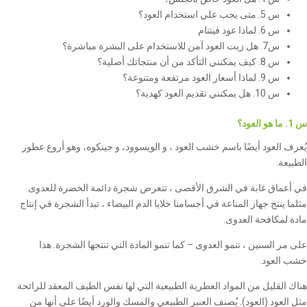
س 5. متى يجب علي استخدام العود؟
س 6. لماذا عود فيتنام
س7. هل زيت العود آمن للاستخدام على البشرة مباشرة؟
س 8. كيف يمكنني التأكد من أن منتجاتك أصلية؟
س 9. لماذا أسعار العود مرتفعة ومتنوعة؟
س 10. هل يمكنني تقديم العود كهدية؟
س 1. ما هو العود؟
يُعرف العود أيضًا باسم خشب العود ، و الويسوود، و جينكوه، وهو أروع عطور
الطبيعة.
في أعماق غابة في الشرق الأقصى ، تتعرض شجرة دائمة الخضرة للعدوى.
مثلما ينتج جهاز المناعة في أجسامنا خلايا الدم البيضاء ، تبدأ الشجرة في إنتاج
مادة لمكافحة العدوى.
على مر السنين ، تنمو العدوى – كما تنمو المادة التي تنتجها الشجرة. هذا
خشب العود.
هناك القليل من المواد العطرية الطبيعية التي لها نفس الطيف المعقد للرائحة
مثل العود (العود). يُصنف العنبر الطبيعي والمسك والورد أيضًا على أنها من