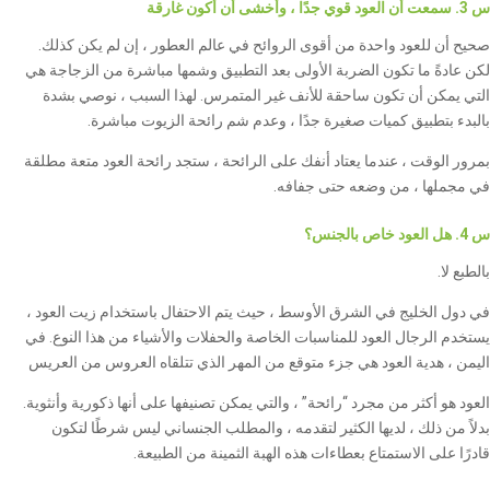
س 3. سمعت أن العود قوي جدًا ، وأخشى أن أكون غارقة
صحيح أن للعود واحدة من أقوى الروائح في عالم العطور ، إن لم يكن كذلك.
لكن عادةً ما تكون الضربة الأولى بعد التطبيق وشمها مباشرة من الزجاجة هي
التي يمكن أن تكون ساحقة للأنف غير المتمرس. لهذا السبب ، نوصي بشدة
بالبدء بتطبيق كميات صغيرة جدًا ، وعدم شم رائحة الزيوت مباشرة.
بمرور الوقت ، عندما يعتاد أنفك على الرائحة ، ستجد رائحة العود متعة مطلقة
في مجملها ، من وضعه حتى جفافه.
س 4. هل العود خاص بالجنس؟
بالطبع لا.
في دول الخليج في الشرق الأوسط ، حيث يتم الاحتفال باستخدام زيت العود ،
يستخدم الرجال العود للمناسبات الخاصة والحفلات والأشياء من هذا النوع. في
اليمن ، هدية العود هي جزء متوقع من المهر الذي تتلقاه العروس من العريس
العود هو أكثر من مجرد “رائحة” ، والتي يمكن تصنيفها على أنها ذكورية وأنثوية.
بدلاً من ذلك ، لديها الكثير لتقدمه ، والمطلب الجنساني ليس شرطًا لتكون
قادرًا على الاستمتاع بعطاءات هذه الهبة الثمينة من الطبيعة.